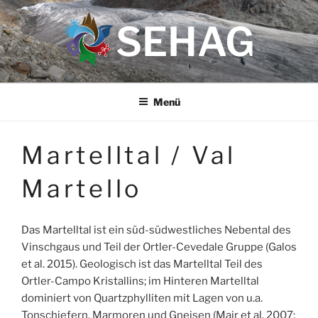
Zum
SEHAG
Inhalt
springen
Menü
Martelltal / Val
Martello
Das Martelltal ist ein süd-südwestliches Nebental des
Vinschgaus und Teil der Ortler-Cevedale Gruppe (Galos
et al. 2015). Geologisch ist das Martelltal Teil des
Ortler-Campo Kristallins; im Hinteren Martelltal
dominiert von Quartzphylliten mit Lagen von u.a.
Tonschiefern, Marmoren und Gneisen (Mair et al. 2007;