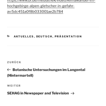
https://www.br.de/mediathek/video/klimawandel-im-
hochgebirge-alpen-gletscher-in-gefahr-
av:5dc451a0f8b033001ae2b784
KATEGORIEN
AKTUELLES
,
DEUTSCH
,
PRÄSENTATION
Beitragsnavigation
Vorheriger
ZURÜCK
Beitrag
Botanische Untersuchungen im Langental
(Hintermartell)
Nächster
WEITER
Beitrag
SEHAG in Newspaper and Television