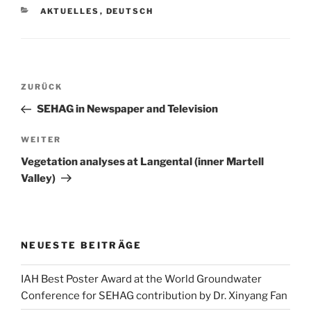
KATEGORIEN
AKTUELLES
,
DEUTSCH
Beitragsnavigation
Vorheriger
ZURÜCK
Beitrag
SEHAG in Newspaper and Television
Nächster
WEITER
Beitrag
Vegetation analyses at Langental (inner Martell
Valley)
NEUESTE BEITRÄGE
IAH Best Poster Award at the World Groundwater
Conference for SEHAG contribution by Dr. Xinyang Fan